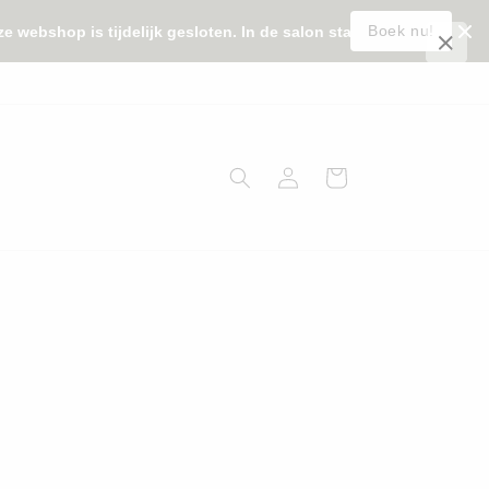
×
Boek nu!
ebshop is tijdelijk gesloten. In de salon staan we gewoon voor u 
Inloggen
Winkelwagen