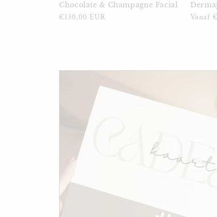
Chocolate & Champagne Facial
Derma
Normale
€130,00 EUR
Normal
Vanaf 
prijs
prijs