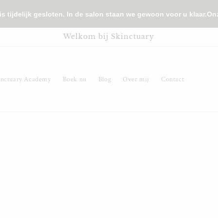
delijk gesloten. In de salon staan we gewoon voor u klaar.
Onze w
Welkom bij Skinctuary
inctuary Academy
Boek nu
Blog
Over mij
Contact