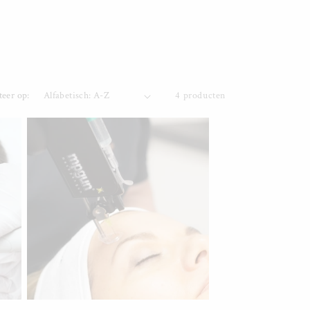
teer op:
4 producten