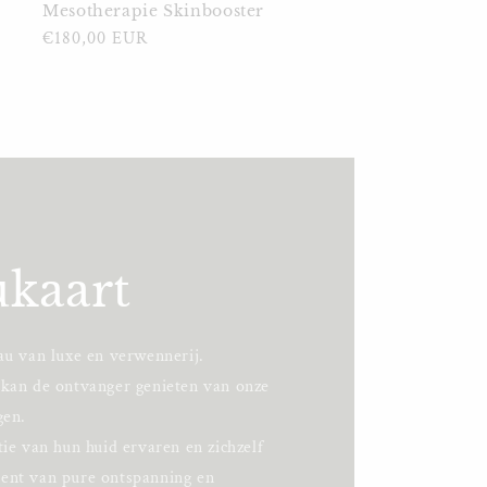
Mesotherapie Skinbooster
Normale
€180,00 EUR
prijs
kaart
au van luxe en verwennerij.
kan de ontvanger genieten van onze
gen.
ie van hun huid ervaren en zichzelf
ent van pure ontspanning en