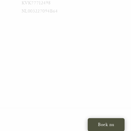
KVK77712498
NL003227094B64
Boek nu