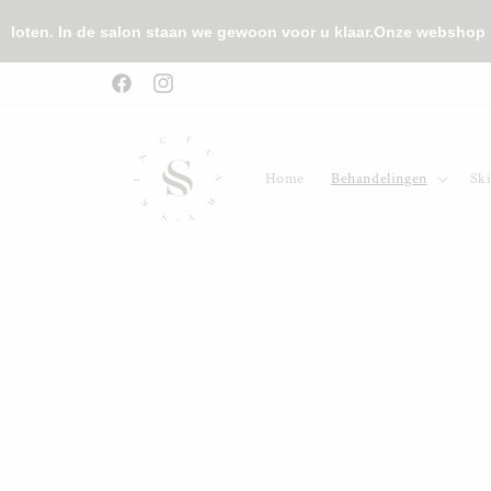
Meteen
naar de
ten. In de salon staan we gewoon voor u klaar.
Onze webshop is tij
content
Facebook
Instagram
Home
Behandelingen
Sk