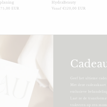
planing
HydraBeauty
e
€75,00 EUR
Normale
Vanaf €120,00 EUR
prijs
Cadeau
Geef het ultieme cade
Met deze cadeaukaart 
exclusieve behandelin
Laat ze de transformat
trakteren op een mom